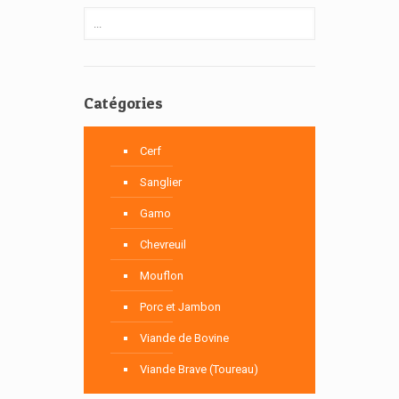
Catégories
Cerf
Sanglier
Gamo
Chevreuil
Mouflon
Porc et Jambon
Viande de Bovine
Viande Brave (Toureau)