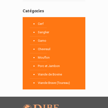
Catégories
Cerf
Sanglier
Gamo
Chevreuil
Mouflon
Porc et Jambon
Viande de Bovine
Viande Brave (Toureau)