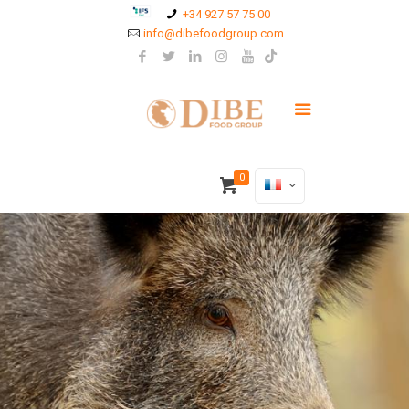
+34 927 57 75 00
info@dibefoodgroup.com
0