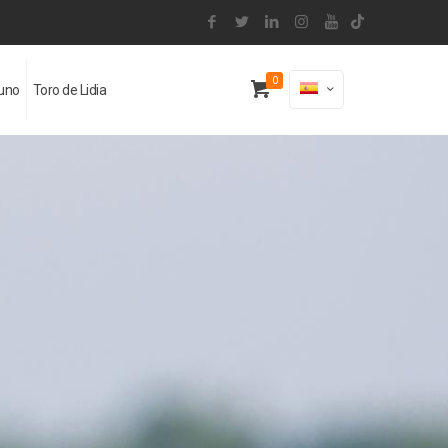
0
uno
Toro de Lidia