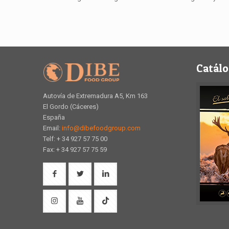
Catálo
Autovía de Extremadura A5, Km 163
El Gordo (Cáceres)
España
Email:
info@dibefoodgroup.com
Telf: + 34 927 57 75 00
Fax: + 34 927 57 75 59