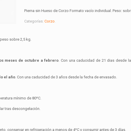
Pierna sin Hueso de Corzo Formato vacío individual. Peso: sobr
Categorías:
Corzo
.
 peso sobre 2,5 kg.
los meses de octubre a febrero
. Con una caducidad de 21 dias desde l
do el año
. Con una caducidad de 3 años desde la fecha de envasado.
eratura mínimo de 80ºC.
r tras descongelación.
o, conservar en refrigeración a menos de 4ºC y consumir antes de 3 días.