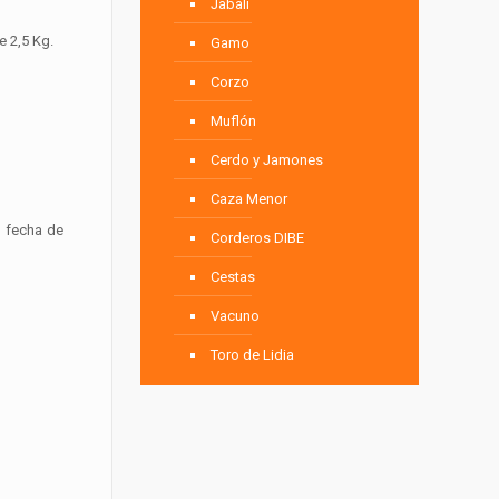
Jabalí
e 2,5 Kg.
Gamo
Corzo
Muflón
Cerdo y Jamones
Caza Menor
a fecha de
Corderos DIBE
Cestas
Vacuno
Toro de Lidia