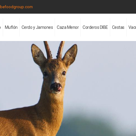
ibefoodgroup.com
o
Muflón
Cerdo y Jamones
Caza Menor
Corderos DIBE
Cestas
Vac