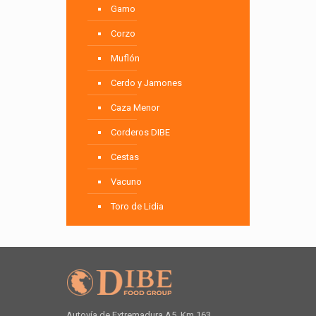
Gamo
Corzo
Muflón
Cerdo y Jamones
Caza Menor
Corderos DIBE
Cestas
Vacuno
Toro de Lidia
Autovía de Extremadura A5, Km 163