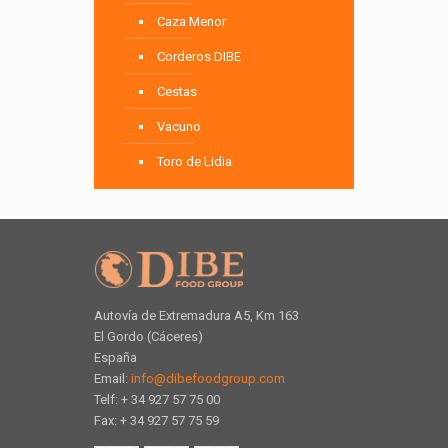
Caza Menor
Corderos DIBE
Cestas
Vacuno
Toro de Lidia
Autovía de Extremadura A5, Km 163
El Gordo (Cáceres)
España
Email:
info@dibefoodgroup.com
Telf: + 34 927 57 75 00
Fax: + 34 927 57 75 59