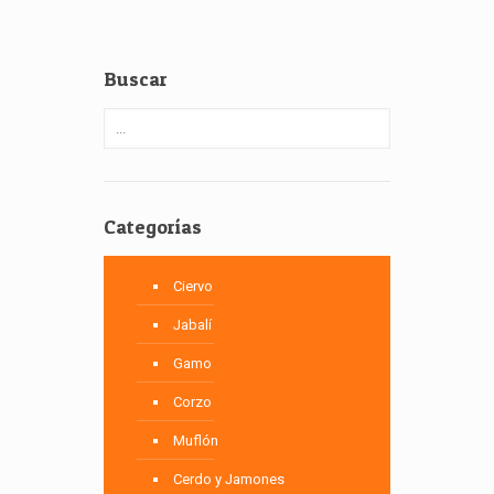
Buscar
Categorías
Ciervo
Jabalí
Gamo
Corzo
Muflón
Cerdo y Jamones