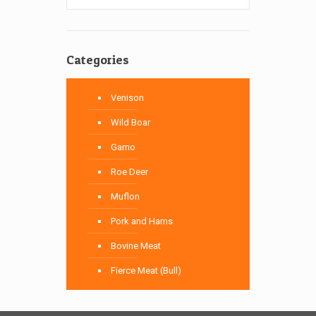
Categories
Venison
Wild Boar
Gamo
Roe Deer
Muflon
Pork and Hams
Bovine Meat
Fierce Meat (Bull)