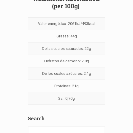
(per 100g)
Valor energético: 2061kJ/493kcal
Grasas: 44g
De las cuales saturadas: 22g
Hidratos de carbono: 2,8g
De los cuales azúcares: 2,1g
Proteínas: 21g
Sal: 0,70g
Search