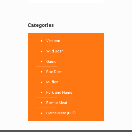
Categories
Venison
Wild Boar
Gamo
Roe Deer
Muflon
Pork and Hams
Bovine Meat
Fierce Meat (Bull)