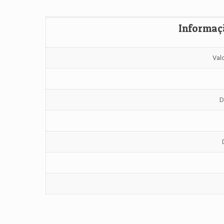
Informaçã
Val
D