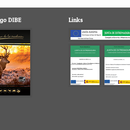
go DIBE
Links