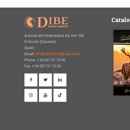
Catalo
Autovía de Extremadura A5, Km 163
El Gordo (Cáceres)
Spain
Email:
info@dibefoodgroup.com
Phone. + 34 927 57 75 00
Fax: + 34 927 57 75 59