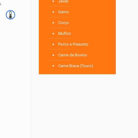
Javali
.
Gamo
Corço
Muflon
Porco e Presunto
Carne de Bovino
Carne Brava (Touro)