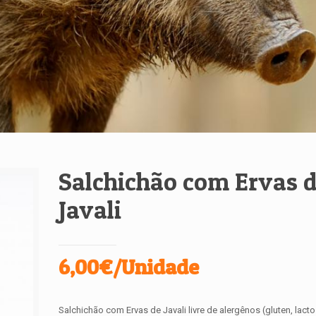
Salchichão com Ervas 
Javali
6,00€/Unidade
Salchichão com Ervas de Javali livre de alergênos (gluten, lacto