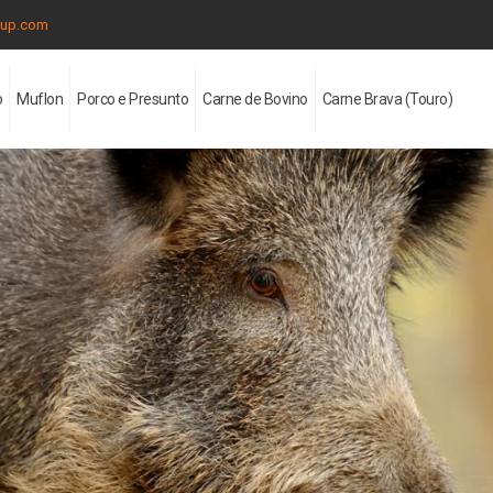
oup.com
o
Muflon
Porco e Presunto
Carne de Bovino
Carne Brava (Touro)