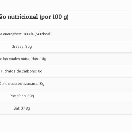
o nutricional (por 100 g)
or energético: 1806kJ/432kcal
Grasas: 35g
e las cuales saturadas: 14g
Hidratos de carbono: 0g
De los cuales azúcares: 0g
Proteínas: 30g
Sal: 0.48g