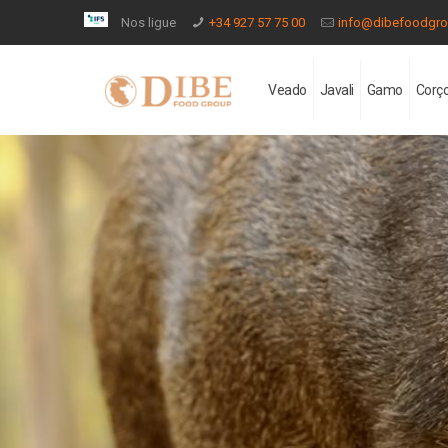
Nos ligue
+34 927 57 75 00
info@dibefoodgr
Veado
Javali
Gamo
Corç