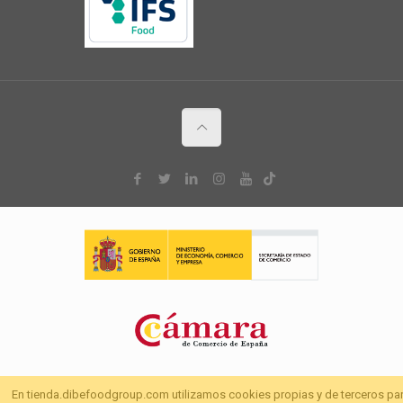
En tienda.dibefoodgroup.com utilizamos cookies propias y de terceros pa