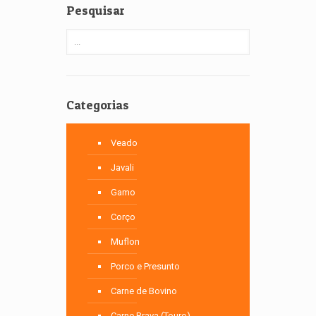
Pesquisar
Categorias
Veado
Javali
Gamo
Corço
Muflon
Porco e Presunto
Carne de Bovino
Carne Brava (Touro)