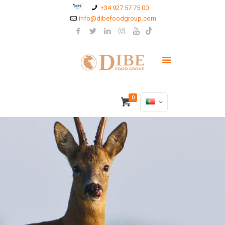
+34 927 57 75 00
info@dibefoodgroup.com
0