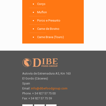
Corço
Muflon
Porco e Presunto
Carne de Bovino
Carne Brava (Touro)
Autovía de Extremadura A5, Km 163
El Gordo (Cáceres)
Spain
Email:
info@dibefoodgroup.com
Phone. + 34 927 57 75 00
Fax: + 34 927 57 75 59